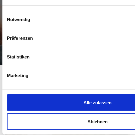
und unkompliziert Zugriff auf ihre
Gehaltsnachweise.
Nestor Services übernimmt
Einwilligungsauswahl
für Sie die Einrichtung und Bereitstellung und
Notwendig
ist zudem Ansprechpartner für alle
Mitarbeiterfragen.
Präferenzen
Statistiken
Marketing
Rundum gut beraten - auch in
Sonderfällen der Lohnbuchhaltung
Alle zulassen
Dienstrad
Ablehnen