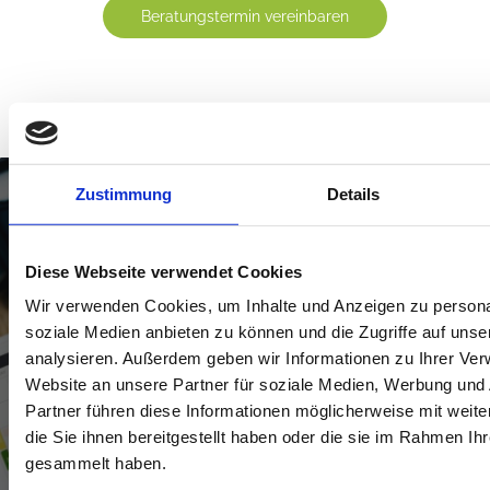
Beratungstermin vereinbaren
Zustimmung
Details
Einfach mehr Service:
Lohn- und Gehaltsnachweise per App
Diese Webseite verwendet Cookies
bereitstellen
Wir verwenden Cookies, um Inhalte und Anzeigen zu personal
soziale Medien anbieten zu können und die Zugriffe auf uns
analysieren. Außerdem geben wir Informationen zu Ihrer Ve
Website an unsere Partner für soziale Medien, Werbung und
Sie möchten Ihren Mitarbeitern einen
Partner führen diese Informationen möglicherweise mit wei
modernen Service bieten und Versandkosten
die Sie ihnen bereitgestellt haben oder die sie im Rahmen Ih
sparen?
Mit ADISSON OneClick von Wolters
gesammelt haben.
Kluwer bieten wir Ihren Mitarbeitern schnell